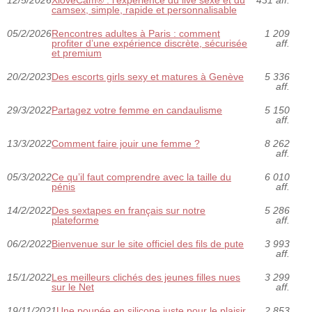
12/5/2026
XloveCam® : l’expérience du live sexe et du
431 aff.
camsex, simple, rapide et personnalisable
05/2/2026
Rencontres adultes à Paris : comment
1 209
profiter d’une expérience discrète, sécurisée
aff.
et premium
20/2/2023
Des escorts girls sexy et matures à Genève
5 336
aff.
29/3/2022
Partagez votre femme en candaulisme
5 150
aff.
13/3/2022
Comment faire jouir une femme ?
8 262
aff.
05/3/2022
Ce qu’il faut comprendre avec la taille du
6 010
pénis
aff.
14/2/2022
Des sextapes en français sur notre
5 286
plateforme
aff.
06/2/2022
Bienvenue sur le site officiel des fils de pute
3 993
aff.
15/1/2022
Les meilleurs clichés des jeunes filles nues
3 299
sur le Net
aff.
19/11/2021
Une poupée en silicone juste pour le plaisir
2 853